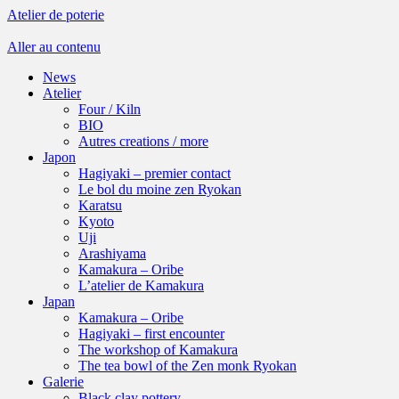
Atelier de poterie
Aller au contenu
News
Atelier
Four / Kiln
BIO
Autres creations / more
Japon
Hagiyaki – premier contact
Le bol du moine zen Ryokan
Karatsu
Kyoto
Uji
Arashiyama
Kamakura – Oribe
L’atelier de Kamakura
Japan
Kamakura – Oribe
Hagiyaki – first encounter
The workshop of Kamakura
The tea bowl of the Zen monk Ryokan
Galerie
Black clay pottery