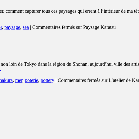
r. comment capturer tous ces paysages qui errent à l’intérieur de ma 
r
,
paysage
,
sea
|
Commentaires fermés
sur Paysage Karatsu
on loin de Tokyo dans la région du Shonan, aujourd’hui ville des arti
→
makura
,
mer
,
poterie
,
pottery
|
Commentaires fermés
sur L’atelier de K