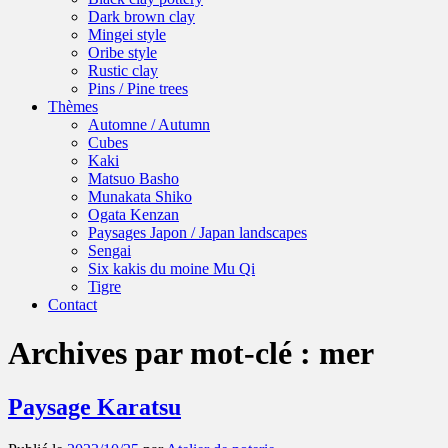
Dark brown clay
Mingei style
Oribe style
Rustic clay
Pins / Pine trees
Thèmes
Automne / Autumn
Cubes
Kaki
Matsuo Basho
Munakata Shiko
Ogata Kenzan
Paysages Japon / Japan landscapes
Sengai
Six kakis du moine Mu Qi
Tigre
Contact
Archives par mot-clé :
mer
Paysage Karatsu