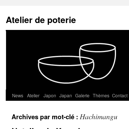
Atelier de poterie
News
Atelier
Japon
Japan
Galerie
Thèmes
Contact
Aller
au
Hachimangu
Archives par mot-clé :
contenu