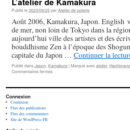
L’atelier de Kamakura
Publié le
2023/09/25
par
Atelier de poterie
Août 2006, Kamakura, Japon. English v
de mer, non loin de Tokyo dans la régi
aujourd’hui ville des artistes et des écr
bouddhisme Zen à l’époque des Shogun
capitale du Japon …
Continuer la lectu
Publié dans
Japon
,
Kamakura
|
Marqué avec
atelier
,
Hachiman
Commentaires fermés
sur
L’atelier
de
Kamakura
Connexion
Connexion
Flux des publications
Flux des commentaires
Site de WordPress-FR