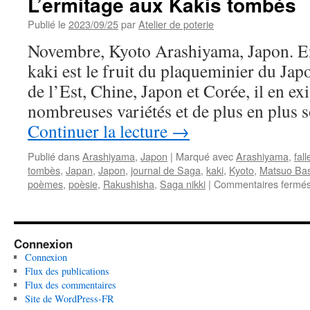
L’ermitage aux Kakis tombés
Publié le
2023/09/25
par
Atelier de poterie
Novembre, Kyoto Arashiyama, Japon. 
kaki est le fruit du plaqueminier du Japo
de l’Est, Chine, Japon et Corée, il en ex
nombreuses variétés et de plus en plus
Continuer la lecture
→
Publié dans
Arashiyama
,
Japon
|
Marqué avec
Arashiyama
,
fal
tombès
,
Japan
,
Japon
,
journal de Saga
,
kaki
,
Kyoto
,
Matsuo Ba
poèmes
,
poèsie
,
Rakushisha
,
Saga nikki
|
Commentaires fermé
Connexion
Connexion
Flux des publications
Flux des commentaires
Site de WordPress-FR