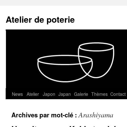
Atelier de poterie
News
Atelier
Japon
Japan
Galerie
Thèmes
Contact
Aller
au
Arashiyama
Archives par mot-clé :
contenu